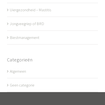
Uiergezondheid – Mastitis
Jongveegriep of BRD
Biestmanagement
Categorieën
Algemeen
Geen categorie