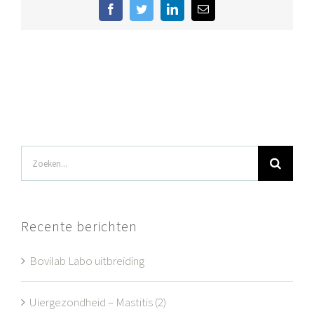
Facebook
Twitter
LinkedIn
E-
mail
Zoeken
naar:
Recente berichten
Bovilab Labo uitbreiding
Uiergezondheid – Mastitis (2)