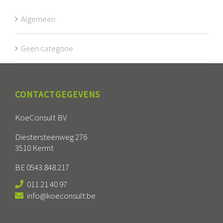
Algemeen
Geen categorie
CONTACTGEGEVENS
KoeConsult BV
Diestersteenweg 276
3510 Kermt
BE 0543.848.217
011 21 40 97
info@koeconsult.be