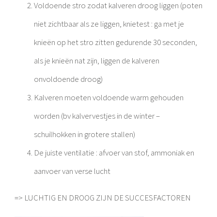
Voldoende stro zodat kalveren droog liggen (poten
niet zichtbaar als ze liggen, knietest : ga met je
knieën op het stro zitten gedurende 30 seconden,
als je knieën nat zijn, liggen de kalveren
onvoldoende droog)
Kalveren moeten voldoende warm gehouden
worden (bv kalvervestjes in de winter –
schuilhokken in grotere stallen)
De juiste ventilatie : afvoer van stof, ammoniak en
aanvoer van verse lucht
=> LUCHTIG EN DROOG ZIJN DE SUCCESFACTOREN