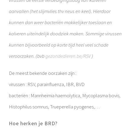
virussen de eerste verdedigingslaag van kalveren
aanvallen (het slijmvlies thv neus en keel). Hierdoor
kunnen dan weer bacteriën makkelijker toeslaan en
kalveren uiteindelijk doodziek maken. Sommige virussen
kunnen bijvoorbeeld op korte tijd heel veel schade
veroorzaken. (bvb
gezondedieren.be/RSV
)
De meest bekende oorzaken zijn :
virussen : RSV, parainfluenza, IBR, BVD
bacteriën : Mannheimia haemolytica, Mycoplasma bovis,
Histophilus somnus, Trueperella pyogenes,…
Hoe herken je BRD?