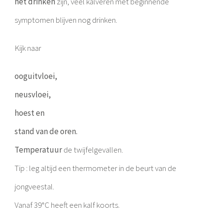
het drinken
zijn, veel kalveren met beginnende
symptomen blijven nog drinken.
Kijk naar
ooguitvloei,
neusvloei,
hoest en
stand van de oren.
Temperatuur
de twijfelgevallen.
Tip : leg altijd een thermometer in de beurt van de
jongveestal.
Vanaf 39°C heeft een kalf koorts.