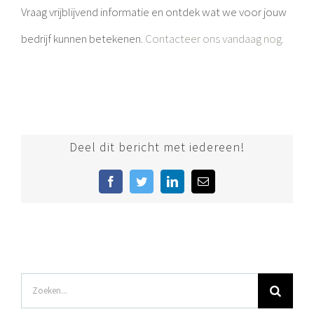
Vraag vrijblijvend informatie en ontdek wat we voor jouw
bedrijf kunnen betekenen.
Contacteer ons vandaag nog.
Deel dit bericht met iedereen!
Facebook
Twitter
LinkedIn
E-
mail
Zoeken
naar: