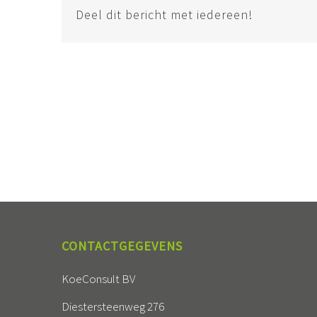
Deel dit bericht met iedereen!
CONTACTGEGEVENS
KoeConsult BV
Diestersteenweg 276