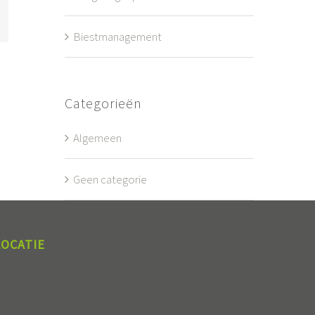
l
Biestmanagement
Categorieën
Algemeen
Geen categorie
LOCATIE