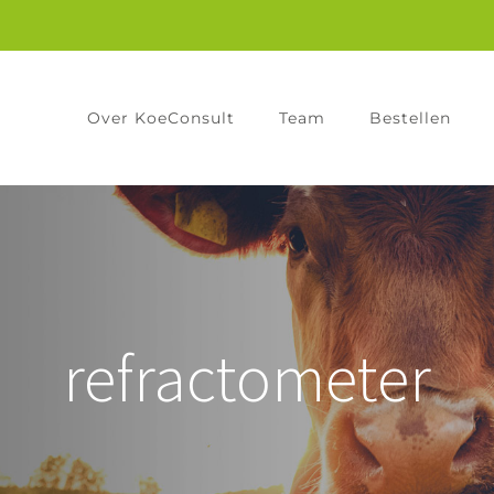
Over KoeConsult
Team
Bestellen
refractometer