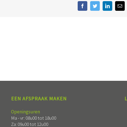
Facebook
Twitter
LinkedIn
E-
mai
EEN AFSPRAAK MAKEN
Openingsuren
Ma - vr: 08u00 tot 18u00
Za: 09u00 tot 12u00