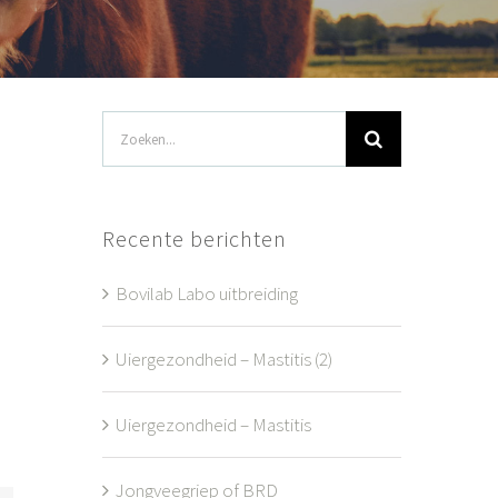
Zoeken
naar:
Recente berichten
Bovilab Labo uitbreiding
Uiergezondheid – Mastitis (2)
Uiergezondheid – Mastitis
Jongveegriep of BRD