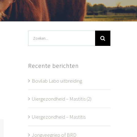
Zoeken
naar:
Recente berichten
Bovilab Labo uitbreiding
Uiergezondheid – Mastitis (2)
Uiergezondheid – Mastitis
Jongveegriep of BRD
l