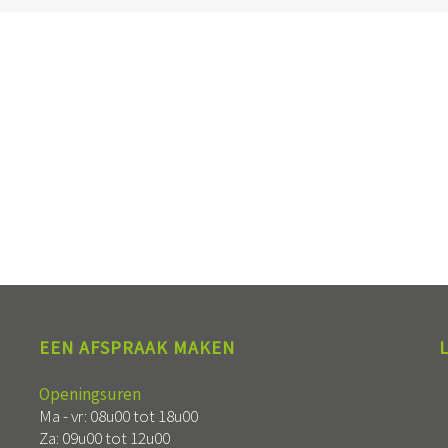
EEN AFSPRAAK MAKEN
Openingsuren
Ma - vr: 08u00 tot 18u00
Za: 09u00 tot 12u00