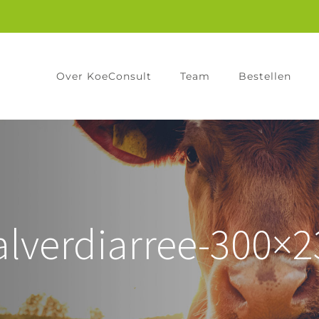
Over KoeConsult
Team
Bestellen
alverdiarree-300×2