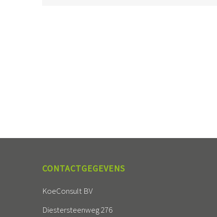
CONTACTGEGEVENS
KoeConsult BV
Diestersteenweg 276