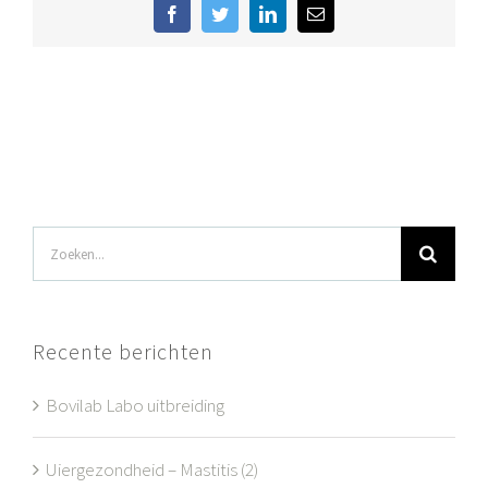
Facebook
Twitter
LinkedIn
E-
mail
Zoeken
naar:
Recente berichten
Bovilab Labo uitbreiding
Uiergezondheid – Mastitis (2)