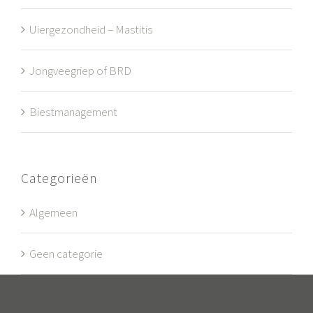
Uiergezondheid – Mastitis
Jongveegriep of BRD
Biestmanagement
Categorieën
Algemeen
Geen categorie