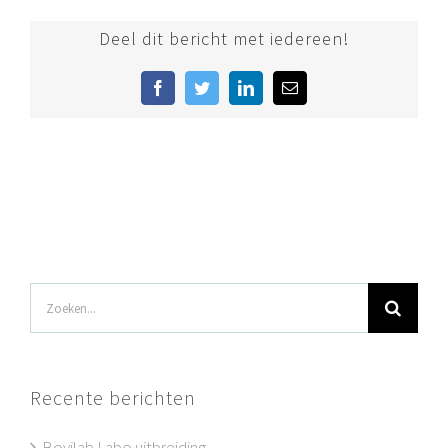
Deel dit bericht met iedereen!
Facebook
Twitter
LinkedIn
E-
mail
Zoeken
naar:
Recente berichten
Bovilab Labo uitbreiding