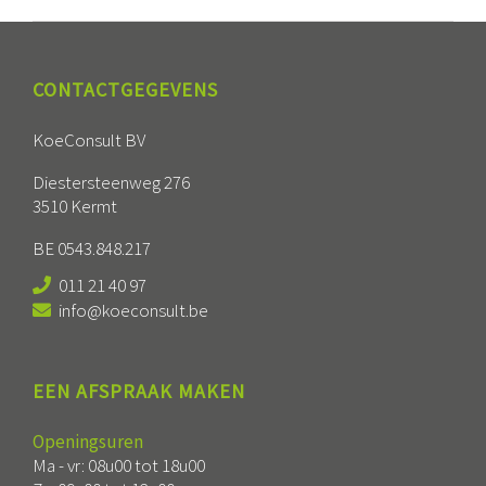
CONTACTGEGEVENS
KoeConsult BV
Diestersteenweg 276
3510 Kermt
BE 0543.848.217
011 21 40 97
info@koeconsult.be
EEN AFSPRAAK MAKEN
Openingsuren
Ma - vr: 08u00 tot 18u00