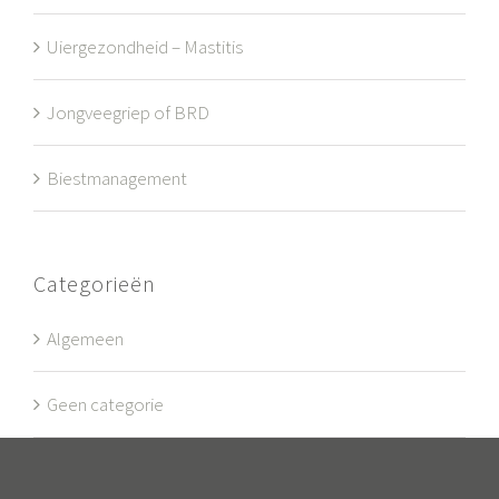
Uiergezondheid – Mastitis
Jongveegriep of BRD
Biestmanagement
Categorieën
Algemeen
Geen categorie