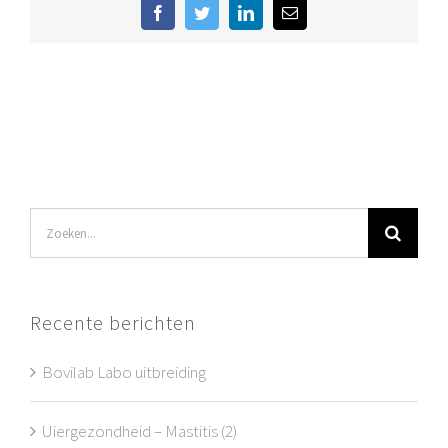
Facebook
Twitter
LinkedIn
E-
mail
Zoeken
naar:
Recente berichten
Bovilab Labo uitbreiding
Uiergezondheid – Mastitis (2)