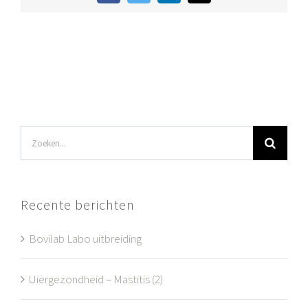
mail
Zoeken
naar:
Recente berichten
Bovilab Labo uitbreiding
Uiergezondheid – Mastitis (2)