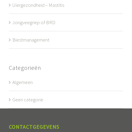
Uiergezondheid – Mastitis
Jongveegriep of BRD
Biestmanagement
Categorieën
Algemeen
Geen categorie
CONTACTGEGEVENS