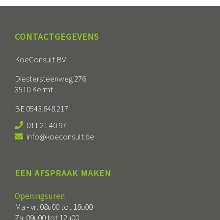
CONTACTGEGEVENS
KoeConsult BV
Diestersteenweg 276
3510 Kermt
BE 0543.848.217
011 21 40 97
info@koeconsult.be
EEN AFSPRAAK MAKEN
Openingsuren
Ma - vr: 08u00 tot 18u00
Za: 09u00 tot 12u00