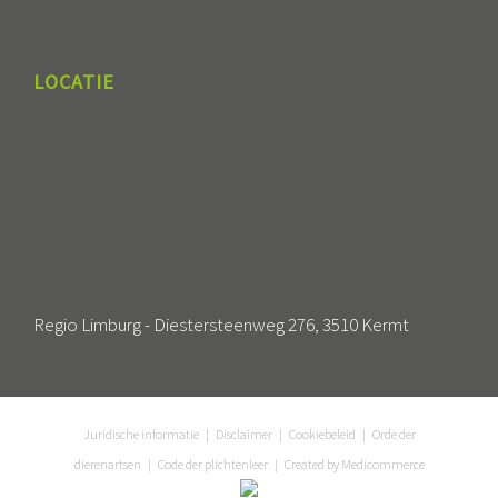
LOCATIE
Regio Limburg - Diestersteenweg 276, 3510 Kermt
Juridische informatie
|
Disclaimer
|
Cookiebeleid
|
Orde der
dierenartsen
|
Code der plichtenleer
| Created by
Medicommerce