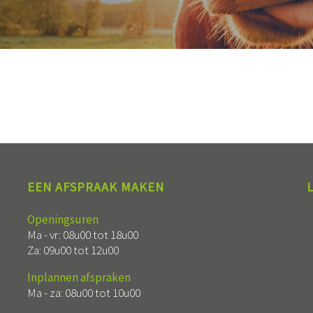
EEN AFSPRAAK MAKEN
Openingsuren
Ma - vr: 08u00 tot 18u00
Za: 09u00 tot 12u00
Inplannen afspraken
Ma - za: 08u00 tot 10u00