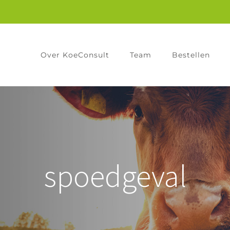
Over KoeConsult
Team
Bestellen
spoedgeval