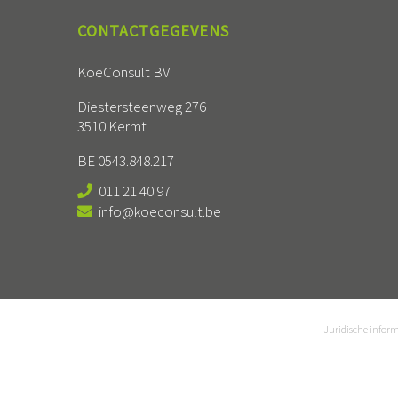
CONTACTGEGEVENS
KoeConsult BV
Diestersteenweg 276
3510 Kermt
BE 0543.848.217
011 21 40 97
info@koeconsult.be
Juridische infor