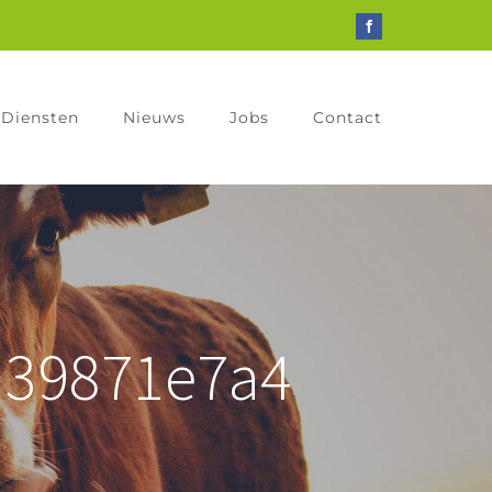
Facebook
Diensten
Nieuws
Jobs
Contact
d39871e7a4