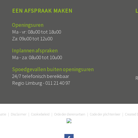
EEN AFSPRAAK MAKEN
Openingsuren
Ma - vr: 08u00 tot 18u00
Za: 09u00 tot 12u00
Inplannen afspraken
Ma - za: 08u00 tot 10u00
Spoedgevallen buiten openingsuren
24/7 telefonisch bereikbaar
R
Regio Limburg -
011 21 40 97
matie
|
Disclaimer
|
Cookiebeleid
|
Orde der dierenartsen
|
Code der plichtenleer
| Created 