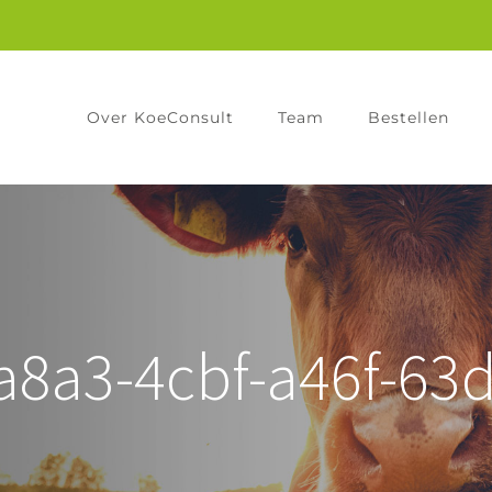
Over KoeConsult
Team
Bestellen
a8a3-4cbf-a46f-63